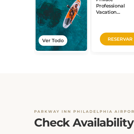
Professional
Vacation
Photoshoot in
Philadelphia
RESERVAR
Ver Todo
PARKWAY INN PHILADELPHIA AIRPO
Check Availability
Ensuring a seamless booking experience is o