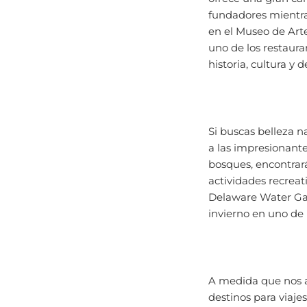
fundadores mientras
en el Museo de Arte
uno de los restauran
historia, cultura y d
Si buscas belleza na
a las impresionant
bosques, encontrar
actividades recrea
Delaware Water Gap
invierno en uno de 
A medida que nos a
destinos para viaje
mapa, llena el tan