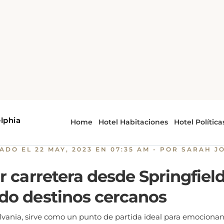
d
Viajes por carretera desde Springfield, PA. Explorando 
 por carretera desde Springfie
xplorando destinos cercano
CADO EL
22 MAY, 2023 EN 07:35 AM
- POR SARAH J
r carretera desde Springfield
do destinos cercanos
lvania, sirve como un punto de partida ideal para emocionant
 cercanos. Ya seas un entusiasta de la naturaleza, un aficiona