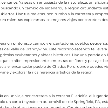
buscando un cambio de escenario, la región circundante está
ubiertos. Haz tus maletas, pon rumbo a la carretera y empr
ra mientras exploramos los mejores viajes por carretera desd
para un pintoresco campo y encantadores pueblos pequeños, 
és del Valle de Brandywine. Este recorrido escénico te llevará 
 agrícolas exuberantes y aldeas históricas. Haz una parada e
o que exhibe impresionantes muestras de flores y paisajes b
hacia el encantador pueblo de Chadds Ford, donde puedes vis
ine y explorar la rica herencia artística de la región.
da en un viaje por carretera a la cercana Filadelfia, el lugar 
olo un corto trayecto en automóvil desde Springfield, PA, est
ntidad de atracciones y monumentos. Camina sobre los pasos