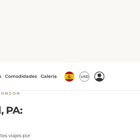
destinos cercanos.
ld, PA.
s.
OHNSON
, PA:
es viajes por
do a la historia o