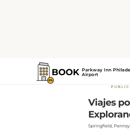
Home
Guía de Springfiel
Viajes
E
PUBLI
Viajes po
Exploran
Springfield, Pennsy
carretera a destinos