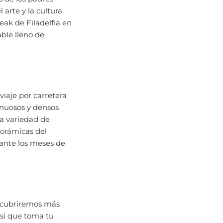
 arte y la cultura
eak de Filadelfia en
able lleno de
 viaje por carretera
nuosos y densos
na variedad de
norámicas del
ante los meses de
escubriremos más
Así que toma tu
ntras emprendemos