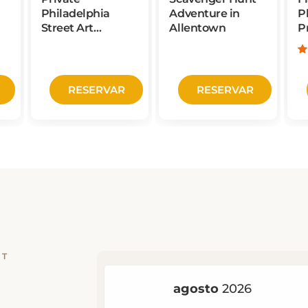
Philadelphia
Adventure in
P
Street Art
Allentown
P
Walking Tour
M
F
RESERVAR
RESERVAR
RT
ur