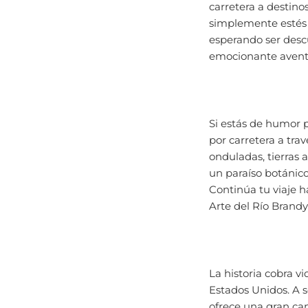
simplemente estés 
esperando ser desc
emocionante aventu
Si estás de humor 
por carretera a trav
onduladas, tierras
un paraíso botánic
Continúa tu viaje 
Arte del Río Brandyw
La historia cobra vi
Estados Unidos. A s
ofrece una gran ca