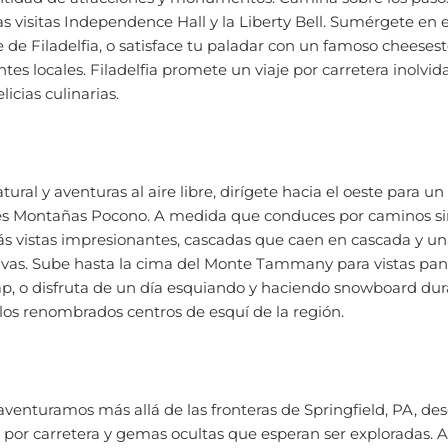
 visitas Independence Hall y la Liberty Bell. Sumérgete en el
 de Filadelfia, o satisface tu paladar con un famoso cheesest
tes locales. Filadelfia promete un viaje por carretera inolvid
elicias culinarias.
tural y aventuras al aire libre, dirígete hacia el oeste para un
es Montañas Pocono. A medida que conduces por caminos si
ás vistas impresionantes, cascadas que caen en cascada y u
tivas. Sube hasta la cima del Monte Tammany para vistas pa
, o disfruta de un día esquiando y haciendo snowboard dur
los renombrados centros de esquí de la región.
venturamos más allá de las fronteras de Springfield, PA, d
s por carretera y gemas ocultas que esperan ser exploradas. 
que del coche y prepárate para aventuras inolvidables mie