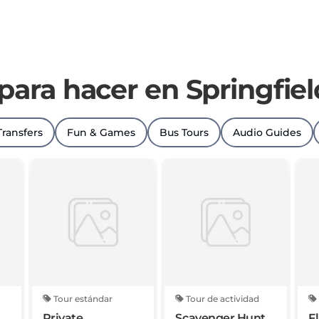
para hacer en Springfiel
Transfers
Fun & Games
Bus Tours
Audio Guides
Tour estándar
Tour de actividad
Private
Scavenger Hunt
F