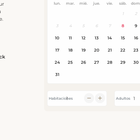
u
e.
eck
Habitaciones
Adultos