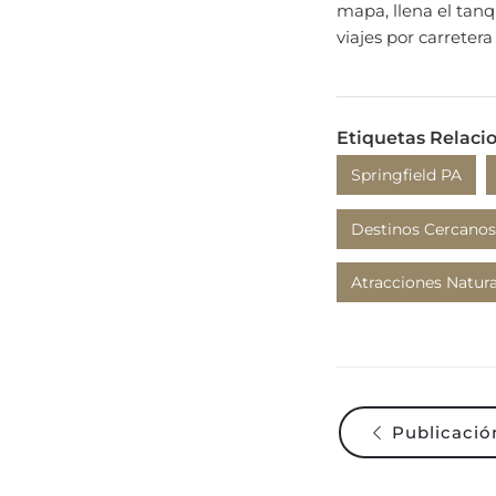
viajes por carretera
Etiquetas Relaci
Springfield PA
Destinos Cercanos
Atracciones Natura
Publicación