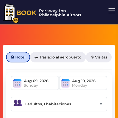
Parkway Inn
BOOK
Philadelphia Airport
🏨 Hotel
🚗 Traslado al aeropuerto
🎯 Visitas
Sunday
Monday
▼