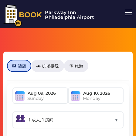
Parkway Inn
BOOK
Philadelphia Airport
🏨 酒店
🚗 机场接送
🎯 旅游
Sunday
Monday
▼